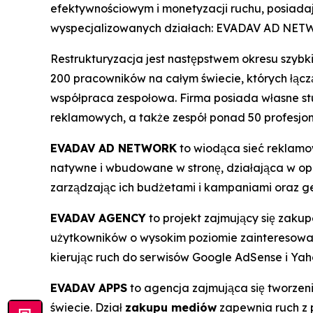
efektywnościowym i monetyzacji ruchu, posiadaj
wyspecjalizowanych działach: EVADAV AD N
Restrukturyzacja jest następstwem okresu szybk
200 pracowników na całym świecie, których łączą
współpraca zespołowa. Firma posiada własne stu
reklamowych, a także zespół ponad 50 profesjo
EVADAV AD NETWORK
to wiodąca sieć reklamo
natywne i wbudowane w stronę, działająca w op
zarządzając ich budżetami i kampaniami oraz ge
EVADAV AGENCY
to projekt zajmujący się zakup
użytkowników o wysokim poziomie zainteresowan
kierując ruch do serwisów Google AdSense i Yah
EVADAV APPS
to agencja zajmująca się tworzen
świecie. Dział
zakupu mediów
zapewnia ruch z p