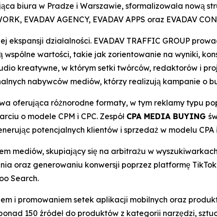
ąca biura w Pradze i Warszawie, sformalizowała nową str
ETWORK, EVADAV AGENCY, EVADAV APPS oraz EVADAV CO
iej ekspansji działalności. EVADAV TRAFFIC GROUP prowad
 wspólne wartości, takie jak zorientowanie na wyniki, ko
dio kreatywne, w którym setki twórców, redaktorów i pro
nalnych nabywców mediów, którzy realizują kampanie o b
wa oferująca różnorodne formaty, w tym reklamy typu po
arciu o modele CPM i CPC. Zespół
CPA MEDIA BUYING
św
nerując potencjalnych klientów i sprzedaż w modelu CPA 
em mediów, skupiający się na arbitrażu w wyszukiwarkach.
ia oraz generowaniu konwersji poprzez platformę TikTok
oo Search.
iem i promowaniem setek aplikacji mobilnych oraz produ
onad 150 źródeł do produktów z kategorii narzędzi, sztu