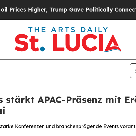
ces Higher, Trump Gave Politically Connected oi
stärkt APAC-Präsenz mit Erö
ai
tenstarke Konferenzen und branchenprägende Events voran