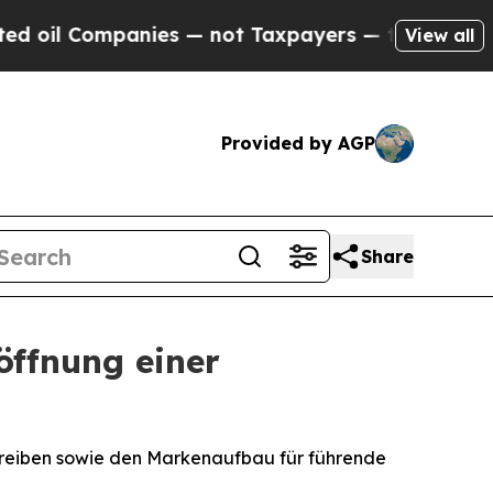
l Companies — not Taxpayers — the Chance to Cash
View all
Provided by AGP
Share
ffnung einer
treiben sowie den Markenaufbau für führende