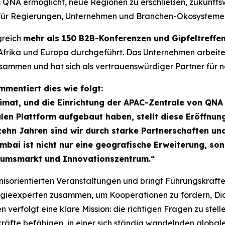
s QNA ermöglicht, neue Regionen zu erschließen, zukunft
 für Regierungen, Unternehmen und Branchen-Ökosysteme z
greich
mehr als 150 B2B-Konferenzen und Gipfeltreffe
Afrika und Europa durchgeführt. Das Unternehmen arbeit
men und hat sich als vertrauenswürdiger Partner für nati
mentiert dies wie folgt:
at, und die Einrichtung der APAC-Zentrale von QNA hi
len Plattform aufgebaut haben, stellt diese Eröffnun
zehn Jahren sind wir durch starke Partnerschaften und 
bai ist nicht nur eine geografische Erweiterung, son
tumsmarkt und Innovationszentrum.“
tnisorientierten Veranstaltungen und bringt Führungskräfte 
ogieexperten zusammen, um Kooperationen zu fördern, D
erfolgt eine klare Mission: die richtigen Fragen zu stel
kräfte befähigen, in einer sich ständig wandelnden globa