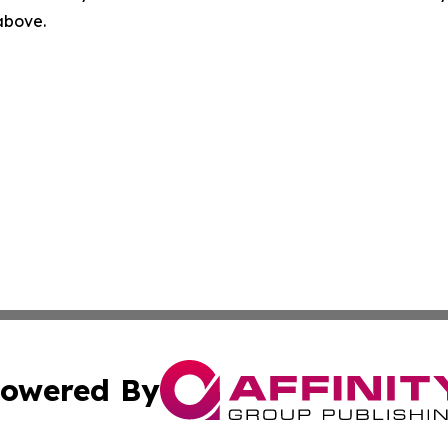
 above.
owered By