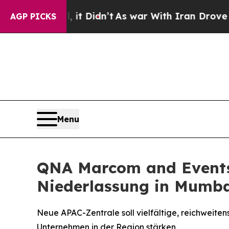
 Well, it Didn’t
As war With Iran Drove oil Pri
AGP PICKS
Menu
QNA Marcom and Events 
Niederlassung in Mumb
Neue APAC-Zentrale soll vielfältige, reichwei
Unternehmen in der Region stärken