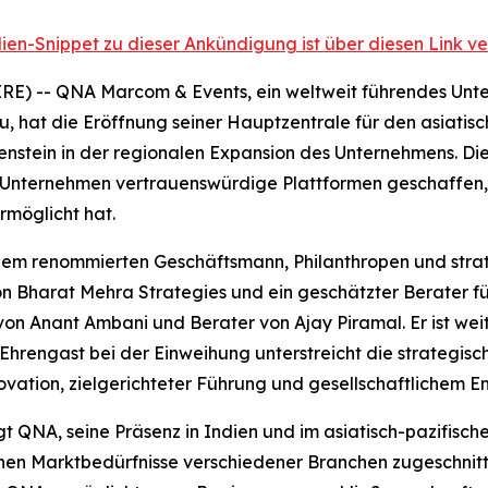
ien-Snippet zu dieser Ankündigung ist über diesen Link ve
) -- QNA Marcom & Events, ein weltweit führendes Unter
 hat die Eröffnung seiner Hauptzentrale für den asiatis
nstein in der regionalen Expansion des Unternehmens. Die
Unternehmen vertrauenswürdige Plattformen geschaffen, d
möglicht hat.
inem renommierten Geschäftsmann, Philanthropen und strateg
on Bharat Mehra Strategies und ein geschätzter Berater 
on Anant Ambani und Berater von Ajay Piramal. Er ist we
 Ehrengast bei der Einweihung unterstreicht die strategi
vation, zielgerichteter Führung und gesellschaftlichem 
gt QNA, seine Präsenz in Indien und im asiatisch-pazifis
chen Marktbedürfnisse verschiedener Branchen zugeschnitt