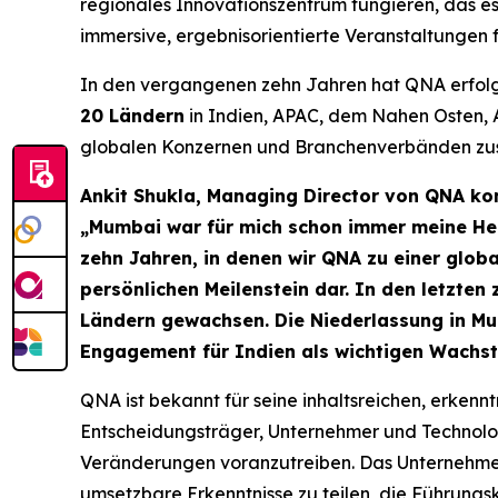
regionales Innovationszentrum fungieren, das e
immersive, ergebnisorientierte Veranstaltungen
In den vergangenen zehn Jahren hat QNA erfol
20 Ländern
in Indien, APAC, dem Nahen Osten, 
globalen Konzernen und Branchenverbänden zusam
Ankit Shukla, Managing Director von QNA kom
„Mumbai war für mich schon immer meine Heim
zehn Jahren, in denen wir QNA zu einer globa
persönlichen Meilenstein dar. In den letzten 
Ländern gewachsen. Die Niederlassung in Mum
Engagement für Indien als wichtigen Wachs
QNA ist bekannt für seine inhaltsreichen, erkenn
Entscheidungsträger, Unternehmer und Technol
Veränderungen voranzutreiben. Das Unternehmen v
umsetzbare Erkenntnisse zu teilen, die Führungs