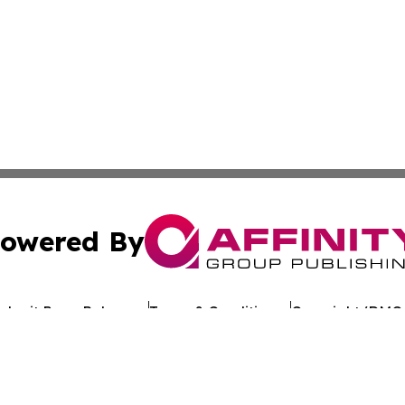
owered By
ubmit Press Release
Terms & Conditions
Copyright/DMCA
Inc. dba Affinity Group Publishing & The Arts Daily St. Luc
Cookie Settings / Your Privacy Choices