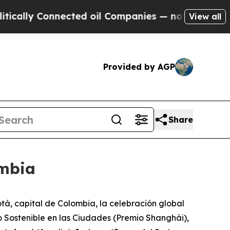
lly Connected oil Companies — not Taxpayers — t
View all
Provided by AGP
Share
ombia
á, capital de Colombia, la celebración global
o Sostenible en las Ciudades (Premio Shanghái),