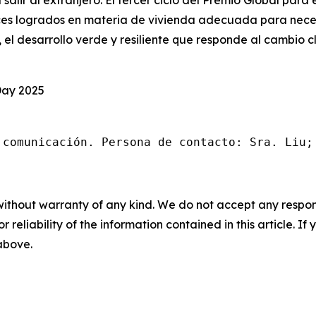
 salir al extranjero. El tercer ciclo del Premio Global para
ces logrados en materia de vivienda adecuada para neces
, el desarrollo verde y resiliente que responde al cambio
Day 2025
 comunicación. Persona de contacto: Sra. Liu;
without warranty of any kind. We do not accept any responsib
r reliability of the information contained in this article. I
 above.