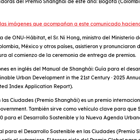
doras del Premio Shanghái de este año: Bogotá (Colombia)
las imágenes que acompañan a este comunicado haciendo 
 de ONU-Hábitat, el Sr. Ni Hong, ministro del Ministerio 
mbia, México y otros países, asistieron y pronunciaron di
ura al comienzo de la ceremonia de entrega de premios.
ones en inglés del Manual de Shanghái: Guía para el desarr
nable Urban Development in the 21st Century · 2025 Annual
 Index Application Report).
en las Ciudades (Premio Shanghái) es un premio internacio
overnment. También sirve como vehículo clave para que 
para el Desarrollo Sostenible y la Nueva Agenda Urban
al para el Desarrollo Sostenible en las Ciudades (Premio 