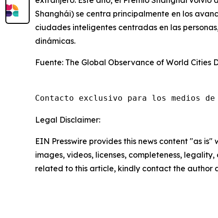
extranjero. Este año, el Premio Shanghái volvió a
Shanghái) se centra principalmente en los avan
ciudades inteligentes centradas en las personas
dinámicas.
Fuente: The Global Observance of World Cities 
Contacto exclusivo para los medios de
Legal Disclaimer:
EIN Presswire provides this news content "as is" 
images, videos, licenses, completeness, legality, o
related to this article, kindly contact the author