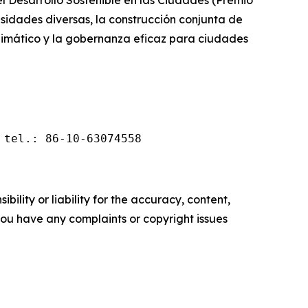
 el Desarrollo Sostenible en las Ciudades (Premio
idades diversas, la construcción conjunta de
 climático y la gobernanza eficaz para ciudades
 tel.: 86-10-63074558
ility or liability for the accuracy, content,
f you have any complaints or copyright issues